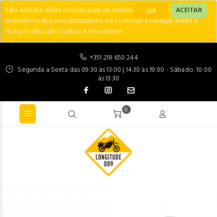
Este website utiliza cookies para um melhor desempenho e
ACEITAR
LER
experiência dos seus utilizadores. Ao continuar a navegar aceita a
nossa Política de Cookies e Privacidade.
+351 218 650 244
Segunda a Sexta das 09:30 às 13:00 | 14:30 às 19:00 - Sábado: 10:00
às 13:30
0