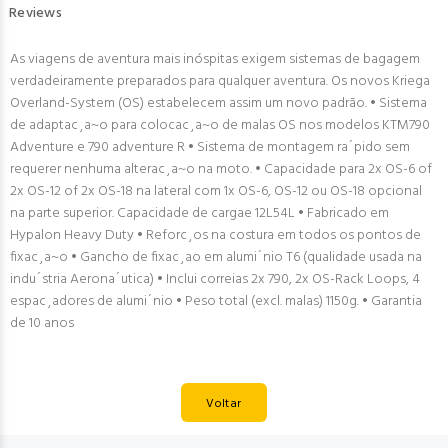
Reviews
As viagens de aventura mais inóspitas exigem sistemas de bagagem
verdadeiramente preparados para qualquer aventura. Os novos Kriega
Overland-System (OS) estabelecem assim um novo padrão. • Sistema
de adaptac¸a~o para colocac¸a~o de malas OS nos modelos KTM790
Adventure e 790 adventure R • Sistema de montagem ra´pido sem
requerer nenhuma alterac¸a~o na moto. • Capacidade para 2x OS-6 of
2x OS-12 of 2x OS-18 na lateral com 1x OS-6, OS-12 ou OS-18 opcional
na parte superior. Capacidade de cargae 12L
54L • Fabricado em
Hypalon Heavy Duty • Reforc¸os na costura em todos os pontos de
fixac¸a~o • Gancho de fixac¸ao em alumi´nio T6 (qualidade usada na
indu´stria Aerona´utica) • Inclui correias 2x 790, 2x OS-Rack Loops, 4
espac¸adores de alumi´nio • Peso total (excl. malas) 1150g. • Garantia
de 10 anos
Voltar