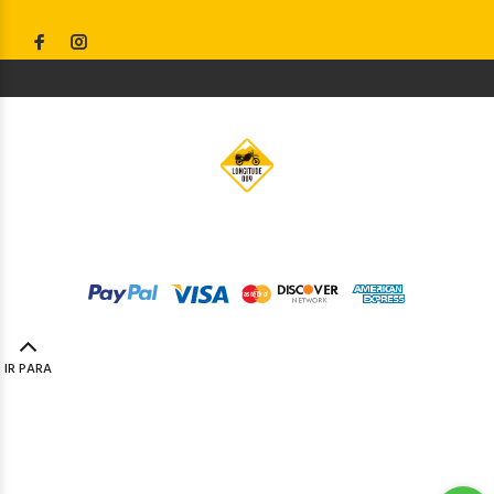
© Longitude009
2019. Todos os direitos reservados by
Codemind - TOP 5% MELHORES PME
IR PARA
TOPO