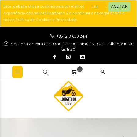
Este website utiliza cookies para um melhor desempenho e
ACEITAR
LER
experiência dos seus utilizadores. Ao continuar a navegar aceita a
nossa Política de Cookies e Privacidade.
+351 218 650 244
Segunda a Sexta das 09:30 às 13:00 | 14:30 às 19:00 - Sábado: 10:00
às 13:30
0