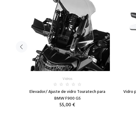
Vidros
win
Elevador/ Ajuste de vidro Touratech para
Vidro 
BMW F900 GS
55,00 €