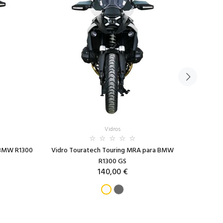
Vidros
 BMW R1300
Vidro Touratech Touring MRA para BMW
Vidro Tr
R1300 GS
140,00 €