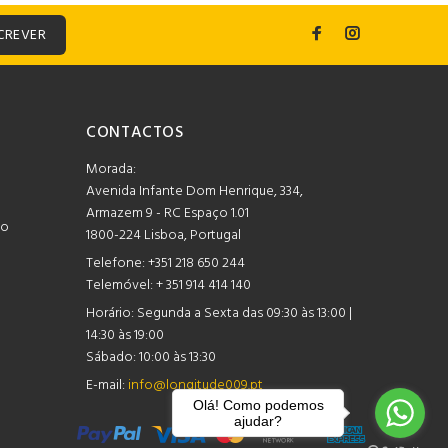
CREVER
CONTACTOS
Morada:
Avenida Infante Dom Henrique, 334,
Armazem 9 - RC Espaço 1.01
mo
1800-224 Lisboa, Portugal
Telefone:
+351 218 650 244
Telemóvel: + 351 914 414 140
Horário:
Segunda a Sexta das 09:30 às 13:00 |
14:30 às 19:00
Sábado: 10:00 às 13:30
E-mail:
info@longitude009.pt
Olá! Como podemos
ajudar?