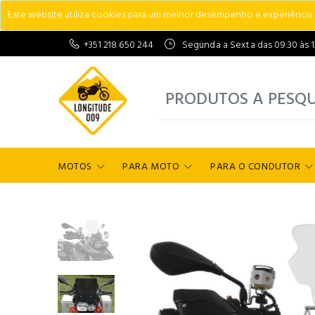
Este website utiliza cookies para um melhor desempenho e experiência do
+351 218 650 244
Segunda a Sexta das 09:30 às 13:
MOTOS
PARA MOTO
PARA O CONDUTOR