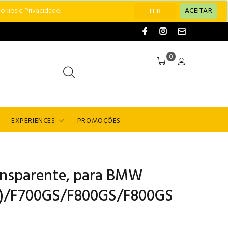
okies e Privacidade.
ACEITAR
LER
0
EXPERIENCES
PROMOÇÕES
ransparente, para BMW
)/F700GS/F800GS/F800GS