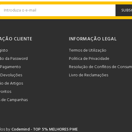
SUBS
AÇÃO CLIENTE
INFORMAÇÃO LEGAL
gisto
Termos de Utilização
ão da Password
Politica de Privacidade
 Pagamento
Resolução de Conflitos de Consu
e Devoluções
Livro de Reclamações
o de Artigos
voritos
 de Campanhas
ados by
Codemind - TOP 5% MELHORES PME