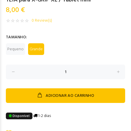
TEIA para X-GRIP XL / Tablet mini
8,00 €
0 Review(s)
TAMANHO:
Pequeno
Grande
ADICIONAR AO CARRINHO
1-2 dias
Disponível