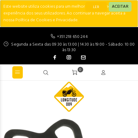
Este website utiliza cookies para um melhor desempenho e
ACEITAR
LER
experiência dos seus utilizadores. Ao continuar a navegar aceita a
nossa Política de Cookies e Privacidade.
+351 218 650 244
Segunda a Sexta das 09:30 às 13:00 | 14:30 às 19:00 - Sábado: 10:00
às 13:30
0