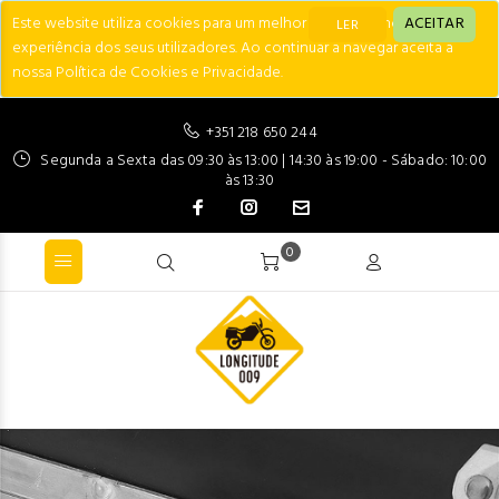
Este website utiliza cookies para um melhor desempenho e
ACEITAR
LER
experiência dos seus utilizadores. Ao continuar a navegar aceita a
nossa Política de Cookies e Privacidade.
+351 218 650 244
Segunda a Sexta das 09:30 às 13:00 | 14:30 às 19:00 - Sábado: 10:00
às 13:30
0