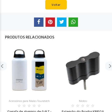
Voltar
PRODUTOS RELACIONADOS
Acessórios para Malas Touratech
Motos
Garrafa de aluminio de 0,6LT -
Extensão do fixador KRIEGA