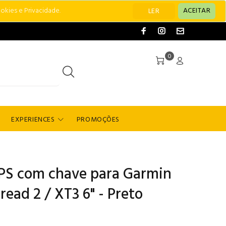
okies e Privacidade.
ACEITAR
LER
0
EXPERIENCES
PROMOÇÕES
PS com chave para Garmin
ead 2 / XT3 6" - Preto