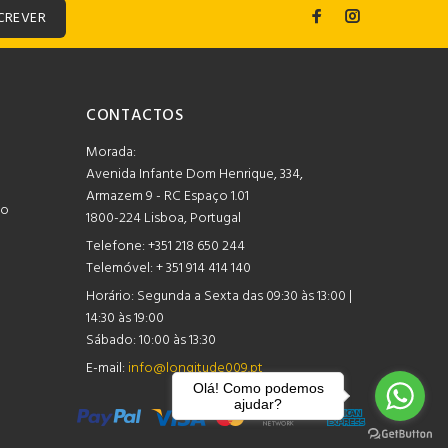
CREVER
CONTACTOS
Morada:
Avenida Infante Dom Henrique, 334,
Armazem 9 - RC Espaço 1.01
mo
1800-224 Lisboa, Portugal
Telefone:
+351 218 650 244
Telemóvel: + 351 914 414 140
Horário:
Segunda a Sexta das 09:30 às 13:00 |
14:30 às 19:00
Sábado: 10:00 às 13:30
E-mail:
info@longitude009.pt
Olá! Como podemos
ajudar?