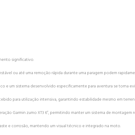
ento significativo.
instável ou até uma remoção rápida durante uma paragem podem rapidame
ico e um sistema desenvolvido especificamente para aventura se torna ev
ncebido para utilização intensiva, garantindo estabilidade mesmo em terr
eração Garmin zumo XT3 6”, permitindo manter um sistema de montagem ro
aste e corrosão, mantendo um visual técnico e integrado na moto.