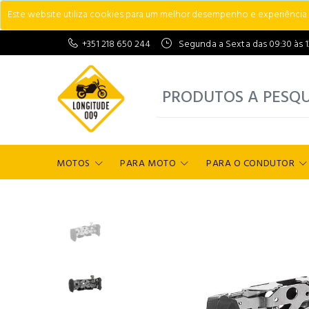
Este website utiliza cookies para um melhor desempenho e experiência do
+351 218 650 244
Segunda a Sexta das 09:30 às 13:
MOTOS
PARA MOTO
PARA O CONDUTOR