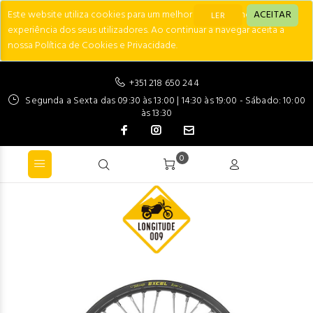
Este website utiliza cookies para um melhor desempenho e
ACEITAR
LER
experiência dos seus utilizadores. Ao continuar a navegar aceita a
nossa Política de Cookies e Privacidade.
+351 218 650 244
Segunda a Sexta das 09:30 às 13:00 | 14:30 às 19:00 - Sábado: 10:00
às 13:30
0