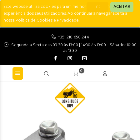
Este website utiliza cookies para um melhor desempenho e
ACEITAR
LER
experiência dos seus utilizadores. Ao continuar a navegar aceita a
nossa Política de Cookies e Privacidade.
+351 218 650 244
Segunda a Sexta das 09:30 às 13:00 | 14:30 às 19:00 - Sábado: 10:00
às 13:30
0