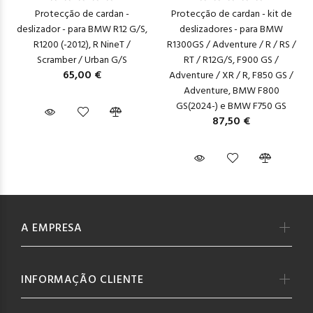
Protecção de cardan -
Protecção de cardan - kit de
deslizador - para BMW R12 G/S,
deslizadores - para BMW
R1200 (-2012), R NineT /
R1300GS / Adventure / R / RS /
Scramber / Urban G/S
RT / R12G/S, F900 GS /
65,00 €
Adventure / XR / R, F850 GS /
Adventure, BMW F800
GS(2024-) e BMW F750 GS
87,50 €
A EMPRESA
INFORMAÇÃO CLIENTE