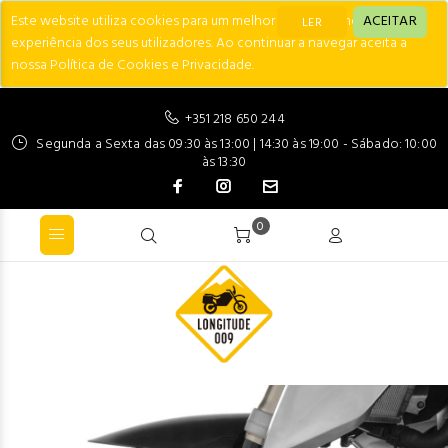
Este website utiliza cookies para um melhor desempenho e
ACEITAR
LER
experiência dos seus utilizadores. Ao continuar a navegar aceita a
nossa Política de Cookies e Privacidade.
+351 218 650 244
Segunda a Sexta das 09:30 às 13:00 | 14:30 às 19:00 - Sábado: 10:00
às 13:30
0