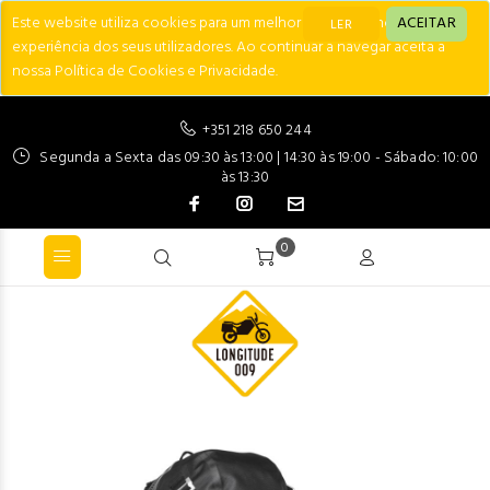
Este website utiliza cookies para um melhor desempenho e
ACEITAR
LER
experiência dos seus utilizadores. Ao continuar a navegar aceita a
nossa Política de Cookies e Privacidade.
+351 218 650 244
Segunda a Sexta das 09:30 às 13:00 | 14:30 às 19:00 - Sábado: 10:00
às 13:30
0