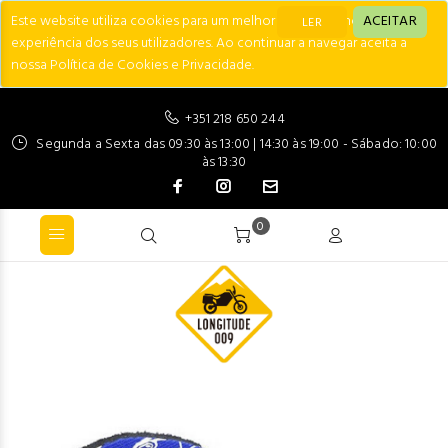
Este website utiliza cookies para um melhor desempenho e
ACEITAR
LER
experiência dos seus utilizadores. Ao continuar a navegar aceita a
nossa Política de Cookies e Privacidade.
+351 218 650 244
Segunda a Sexta das 09:30 às 13:00 | 14:30 às 19:00 - Sábado: 10:00
às 13:30
0