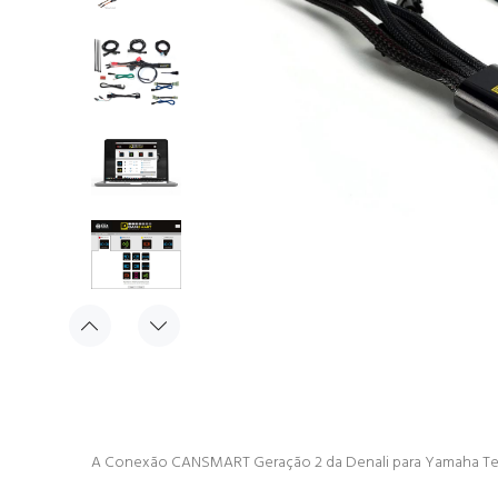
A Conexão CANSMART Geração 2 da Denali para Yamaha Tenere