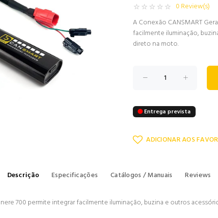
0 Review(s)
A Conexão CANSMART Geração
facilmente iluminação, buzin
direto na moto.
Entrega prevista
ADICIONAR AOS FAVOR
Descrição
Especificações
Catálogos / Manuais
Reviews
 700 permite integrar facilmente iluminação, buzina e outros acessórios