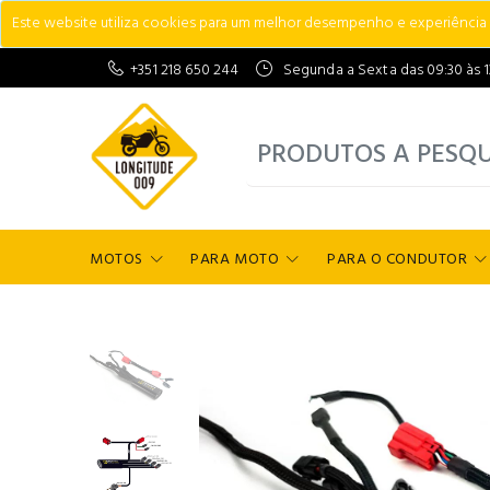
Este website utiliza cookies para um melhor desempenho e experiência do
+351 218 650 244
Segunda a Sexta das 09:30 às 13:
MOTOS
PARA MOTO
PARA O CONDUTOR