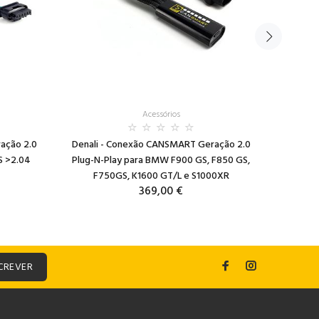
Acessórios
ação 2.0
Denali - Conexão CANSMART Geração 2.0
Denali 
S >2.04
Plug-N-Play para BMW F900 GS, F850 GS,
Plug-N-Pl
F750GS, K1600 GT/L e S1000XR
369,00 €
CREVER