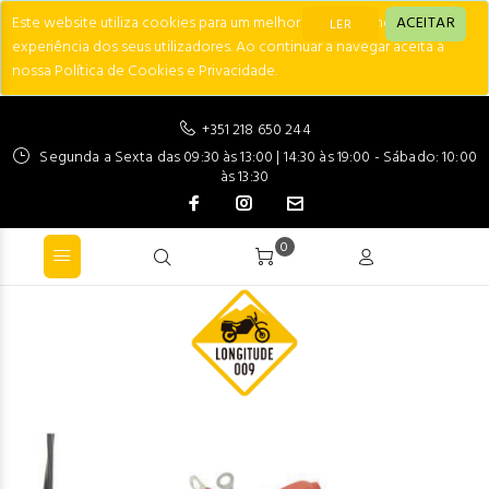
Este website utiliza cookies para um melhor desempenho e
ACEITAR
LER
experiência dos seus utilizadores. Ao continuar a navegar aceita a
nossa Política de Cookies e Privacidade.
+351 218 650 244
Segunda a Sexta das 09:30 às 13:00 | 14:30 às 19:00 - Sábado: 10:00
às 13:30
0