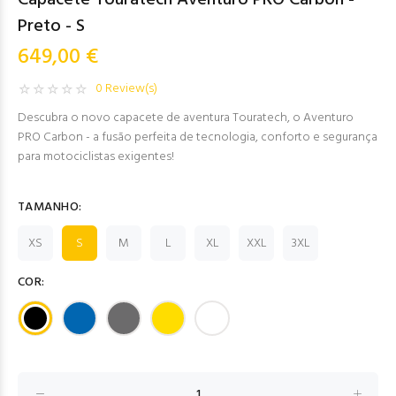
Capacete Touratech Aventuro PRO Carbon -
Preto - S
649,00 €
0 Review(s)
Descubra o novo capacete de aventura Touratech, o Aventuro
PRO Carbon - a fusão perfeita de tecnologia, conforto e segurança
para motociclistas exigentes!
TAMANHO:
XS
S
M
L
XL
XXL
3XL
COR: